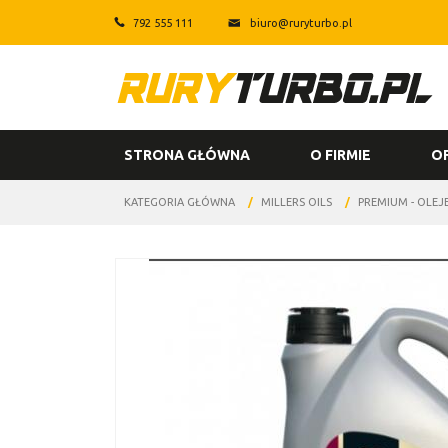
792 555 111
biuro@ruryturbo.pl
STRONA GŁÓWNA
O FIRMIE
O
KATEGORIA GŁÓWNA
/
MILLERS OILS
/
PREMIUM - OLEJ