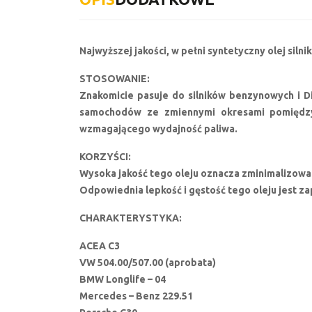
Najwyższej jakości, w pełni syntetyczny olej si
STOSOWANIE:
Znakomicie pasuje do silników benzynowych i Die
samochodów ze zmiennymi okresami pomiędzy 
wzmagającego wydajność paliwa.
KORZYŚCI:
Wysoka jakość tego oleju oznacza zminimalizowan
Odpowiednia lepkość i gęstość tego oleju jest z
CHARAKTERYSTYKA:
ACEA C3
VW 504.00/507.00 (aprobata)
BMW Longlife – 04
Mercedes – Benz 229.51