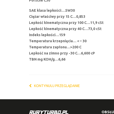
Porsche C30
SAE klasa lepkości:…5W30
Ciężar właściwy przy 15 C…0,853
Lepkość kinematyczna przy 100 C…11,9 cSt
Lepkość kinematyczna przy 40 C…73,0 cSt
Indeks lepkości…159
Temperatura krzepnięcia… < – 30
Temperatura zapłonu…>200 C
Lepkość na zimno przy -30 C…6,600 cP
TBN mg KOH/g…6,66
KONTYNUUJ PRZEGLĄDANIE
OBSŁU