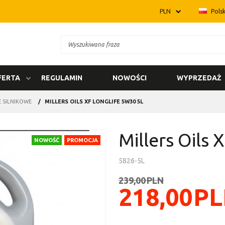
PLN
Polsk
FERTA
REGULAMIN
NOWOŚCI
WYPRZEDAŻ
E SILNIKOWE
/
MILLERS OILS XF LONGLIFE 5W30 5L
Millers Oils 
NOWOŚĆ
PROMOCJA
5826-5L
239,00
PLN
218,00
PL