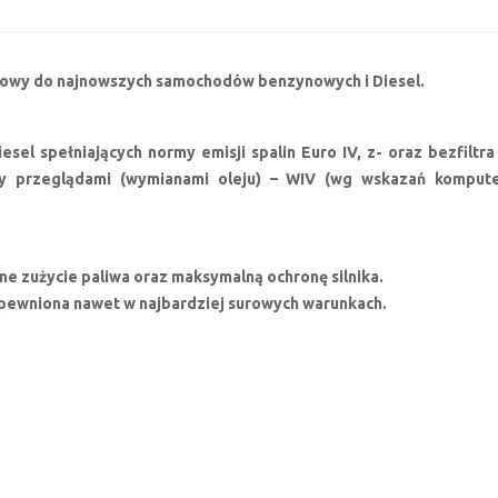
lnikowy do najnowszych samochodów benzynowych i Diesel.
sel spełniających normy emisji spalin Euro IV, z- oraz bezfiltr
przeglądami (wymianami oleju) – WIV (wg wskazań komputera
e zużycie paliwa oraz maksymalną ochronę silnika.
apewniona nawet w najbardziej surowych warunkach.