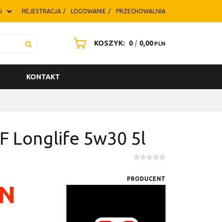
i
REJESTRACJA
LOGOWANIE
PRZECHOWALNIA
KOSZYK:
0
|
0,00
PLN
KONTAKT
XF Longlife 5w30 5l
PRODUCENT
N