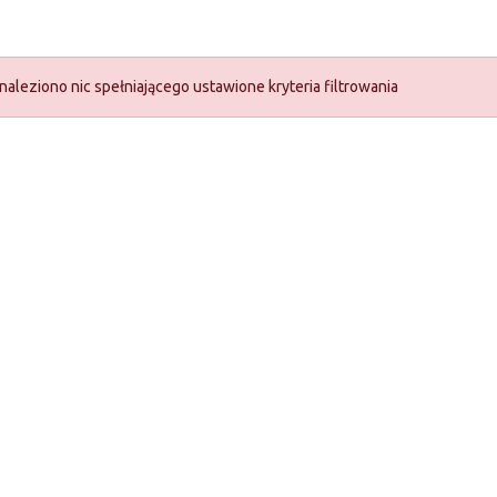
naleziono nic spełniającego ustawione kryteria filtrowania