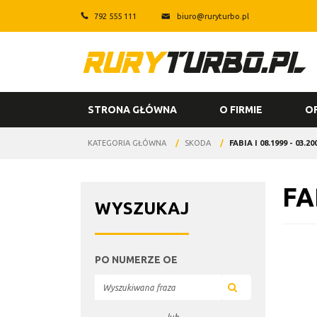
792 555 111
biuro@ruryturbo.pl
STRONA GŁÓWNA
O FIRMIE
O
KATEGORIA GŁÓWNA
/
SKODA
/
FABIA I 08.1999 - 03.20
FA
WYSZUKAJ
PO NUMERZE OE