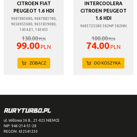
CITROEN FIAT
INTERCOOLERA
PEUGEOT 1.6 HDI
CITROEN PEUGEOT
1.6 HDI
9687883680, 9687883780,
9656953680, 9651839080,
9683725580 382NP 382NN
1434.E1, 143453
130.00
100.00
PLN
PLN
99.00
74.00
PLN
PLN
ZOBACZ
DO KOSZYKA
ul. Willowa 36 B , 21-025 NIEMCE
NIP: 946-214-51-28
REGON: 432541230