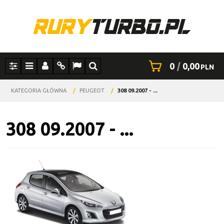
0
|
0,00
PLN
Panel
Menu
Panel
Info
Lang
Szukaj
KATEGORIA GŁÓWNA
/
PEUGEOT
/
308 09.2007 - ...
308 09.2007 - ...