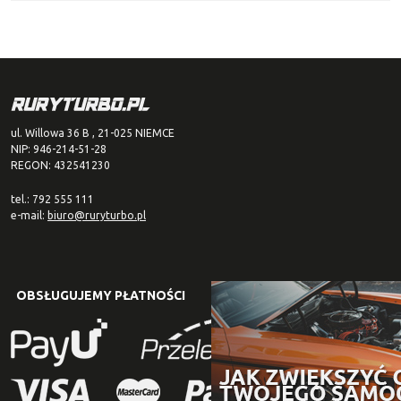
ul. Willowa 36 B , 21-025 NIEMCE
NIP: 946-214-51-28
REGON: 432541230
tel.: 792 555 111
e-mail:
biuro@ruryturbo.pl
OBSŁUGUJEMY PŁATNOŚCI