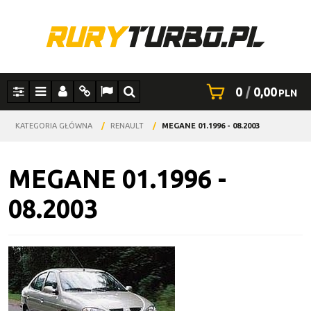
0
|
0,00
PLN
Panel
Menu
Panel
Info
Lang
Szukaj
KATEGORIA GŁÓWNA
/
RENAULT
/
MEGANE 01.1996 - 08.2003
MEGANE 01.1996 -
08.2003