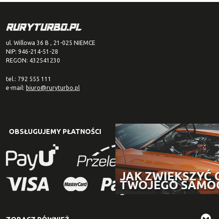
ul. Willowa 36 B , 21-025 NIEMCE
NIP: 946-214-51-28
REGON: 432541230
tel.: 792 555 111
e-mail:
biuro@ruryturbo.pl
OBSŁUGUJEMY PŁATNOŚCI