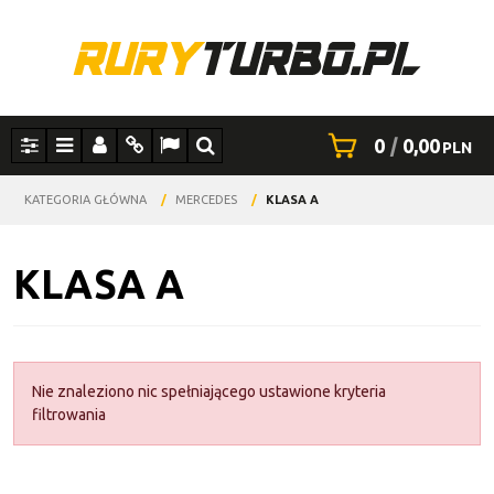
0
|
0,00
PLN
Panel
Menu
Panel
Info
Lang
Szukaj
KATEGORIA GŁÓWNA
/
MERCEDES
/
KLASA A
KLASA A
Nie znaleziono nic spełniającego ustawione kryteria
filtrowania