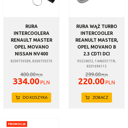
RURA
RURA WĄŻ TURBO
INTERCOOLERA
INTERCOOLER
RENAULT MASTER
REANULT MASTER,
OPEL MOVANO
OPEL MOVANO B
NISSAN NV400
2.3 CDTI DCI
8200730589, 8200730576
95524032, 144605171R,
8201696115
400.00
299.00
PLN
PLN
334.00
220.00
PLN
PLN
DO KOSZYKA
ZOBACZ
PROMOCJA