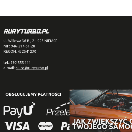
ul. Willowa 36 B , 21-025 NIEMCE
NIP: 946-214-51-28
REGON: 432541230
tel.: 792 555 111
e-mail:
biuro@ruryturbo.pl
OBSŁUGUJEMY PŁATNOŚCI