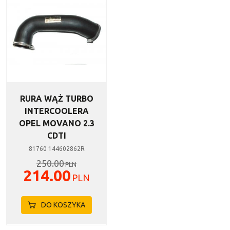
RURA WĄŻ TURBO
INTERCOOLERA
OPEL MOVANO 2.3
CDTI
81760 144602862R
250.00
PLN
214.00
PLN
DO KOSZYKA