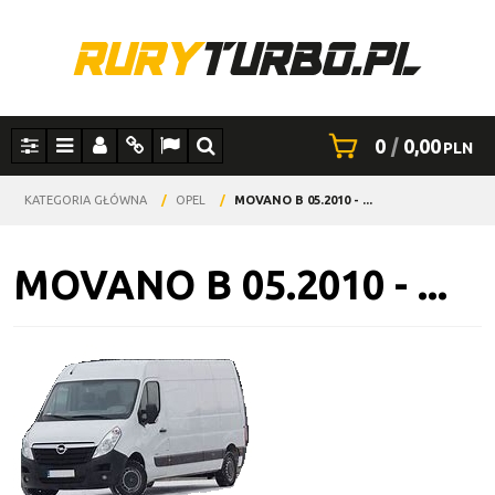
0
|
0,00
PLN
Panel
Menu
Panel
Info
Lang
Szukaj
KATEGORIA GŁÓWNA
/
OPEL
/
MOVANO B 05.2010 - ...
MOVANO B 05.2010 - ...