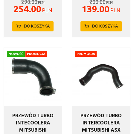
290.00
200.00
PLN
PLN
254.00
139.00
PLN
PLN
DO KOSZYKA
DO KOSZYKA
NOWOŚĆ
PROMOCJA
PROMOCJA
PRZEWÓD TURBO
PRZEWÓD TURBO
INTECOOLERA
INTERCOOLERA
MITSUBISHI
MITSUBISHI ASX