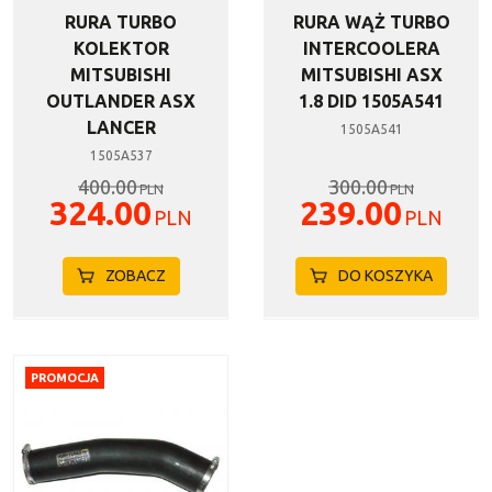
RURA TURBO
RURA WĄŻ TURBO
KOLEKTOR
INTERCOOLERA
MITSUBISHI
MITSUBISHI ASX
OUTLANDER ASX
1.8 DID 1505A541
LANCER
1505A541
1505A537
400.00
300.00
PLN
PLN
324.00
239.00
PLN
PLN
ZOBACZ
DO KOSZYKA
PROMOCJA