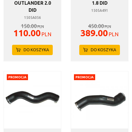
OUTLANDER 2.0
1.8 DID
DID
1505A491
1505A056
150.00
450.00
PLN
PLN
110.00
389.00
PLN
PLN
DO KOSZYKA
DO KOSZYKA
PROMOCJA
PROMOCJA