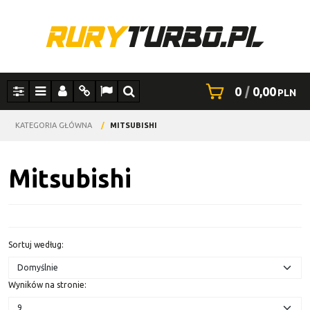
0
|
0,00
PLN
Panel
Menu
Panel
Info
Lang
Szukaj
KATEGORIA GŁÓWNA
/
MITSUBISHI
Mitsubishi
Sortuj według
:
Wyników na stronie
: