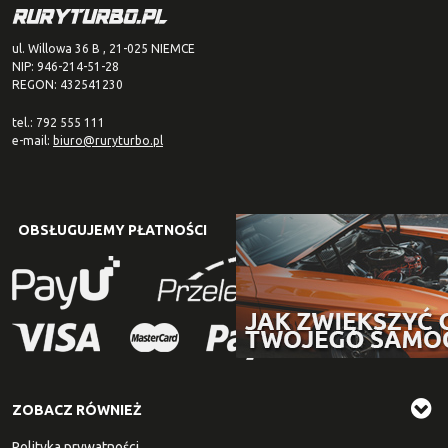
ul. Willowa 36 B , 21-025 NIEMCE
NIP: 946-214-51-28
REGON: 432541230
tel.: 792 555 111
e-mail:
biuro@ruryturbo.pl
OBSŁUGUJEMY PŁATNOŚCI
ZOBACZ RÓWNIEŻ
Polityka prywatności