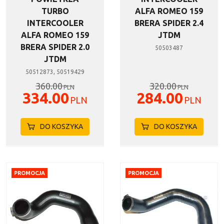
TURBO
ALFA ROMEO 159
INTERCOOLER
BRERA SPIDER 2.4
ALFA ROMEO 159
JTDM
BRERA SPIDER 2.0
50503487
JTDM
50512873, 50519429
360.00
320.00
PLN
PLN
334.00
284.00
PLN
PLN
DO KOSZYKA
DO KOSZYKA
PROMOCJA
PROMOCJA