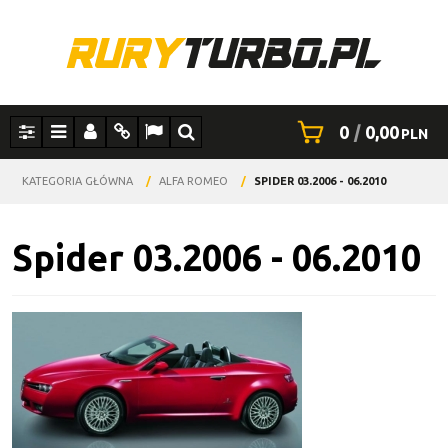
0
|
0,00
PLN
Panel
Menu
Panel
Info
Lang
Szukaj
KATEGORIA GŁÓWNA
/
ALFA ROMEO
/
SPIDER 03.2006 - 06.2010
Spider 03.2006 - 06.2010