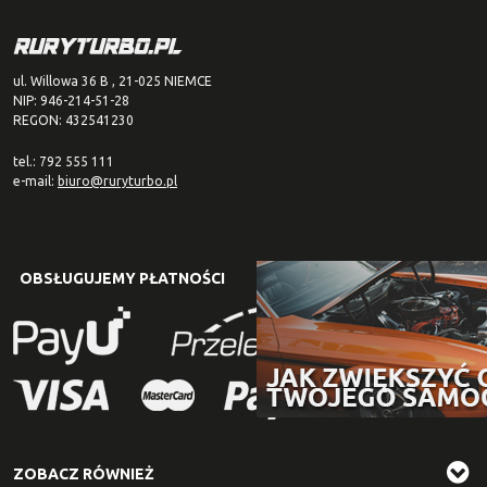
ul. Willowa 36 B , 21-025 NIEMCE
NIP: 946-214-51-28
REGON: 432541230
tel.: 792 555 111
e-mail:
biuro@ruryturbo.pl
OBSŁUGUJEMY PŁATNOŚCI
ZOBACZ RÓWNIEŻ