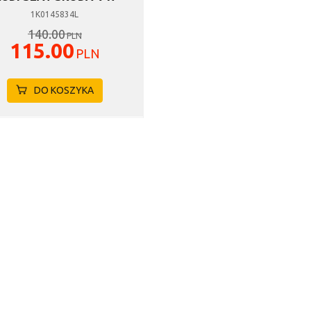
1K0145834L
140.00
PLN
115.00
PLN
DO KOSZYKA