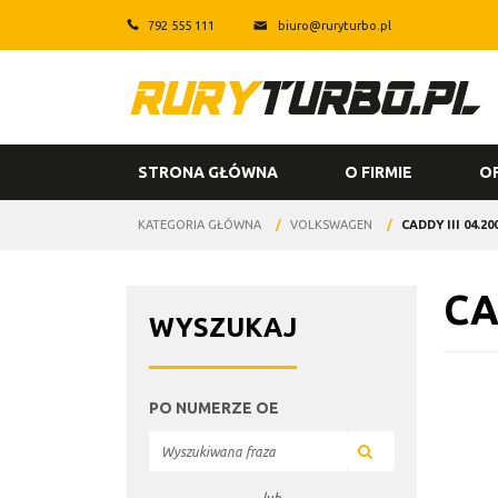
792 555 111
biuro@ruryturbo.pl
STRONA GŁÓWNA
O FIRMIE
O
KATEGORIA GŁÓWNA
/
VOLKSWAGEN
/
CADDY III 04.200
CA
WYSZUKAJ
PO NUMERZE OE