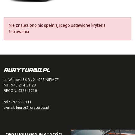
Nie znaleziono nic spełniającego ustawione kryteria
filtrowania
ul. Willowa 36 B , 21-025 NIEMCE
NIP: 946-214-51-28
REGON: 432541230
tel.: 792 555 111
e-mail:
biuro@ruryturbo.pl
OBSŁUGUJEMY PŁATNOŚCI