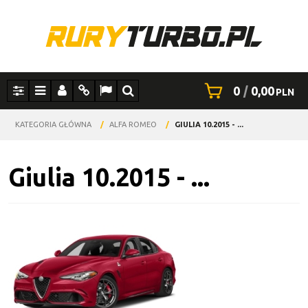
0
|
0,00
PLN
Panel
Menu
Panel
Info
Lang
Szukaj
KATEGORIA GŁÓWNA
/
ALFA ROMEO
/
GIULIA 10.2015 - ...
Giulia 10.2015 - ...