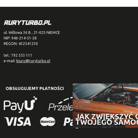
ul. Willowa 36 B , 21-025 NIEMCE
NIP: 946-214-51-28
REGON: 432541230
tel.: 792 555 111
e-mail:
biuro@ruryturbo.pl
OBSŁUGUJEMY PŁATNOŚCI