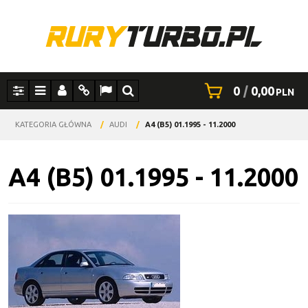
0
|
0,00
PLN
Panel
Menu
Panel
Info
Lang
Szukaj
KATEGORIA GŁÓWNA
/
AUDI
/
A4 (B5) 01.1995 - 11.2000
A4 (B5) 01.1995 - 11.2000