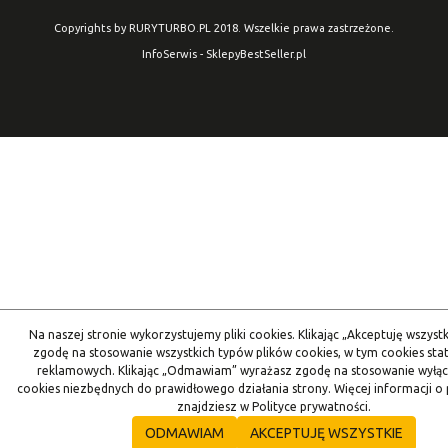
Copyrights by RURYTURBO.PL 2018. Wszelkie prawa zastrzeżone.
InfoSerwis
-
SklepyBestSeller.pl
Na naszej stronie wykorzystujemy pliki cookies. Klikając „Akceptuję wszyst
zgodę na stosowanie wszystkich typów plików cookies, w tym cookies stat
reklamowych. Klikając „Odmawiam” wyrażasz zgodę na stosowanie wyłąc
cookies niezbędnych do prawidłowego działania strony. Więcej informacji o 
znajdziesz w Polityce prywatności.
ODMAWIAM
AKCEPTUJĘ WSZYSTKIE