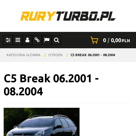
0
|
0,00
PLN
Panel
Menu
Panel
Info
Lang
Szukaj
KATEGORIA GŁÓWNA
/
CITROEN
/
C5 BREAK 06.2001 - 08.2004
C5 Break 06.2001 -
08.2004