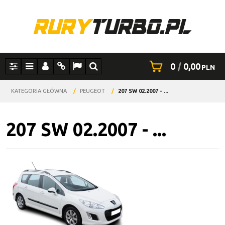
0
|
0,00
PLN
Panel
Menu
Panel
Info
Lang
Szukaj
KATEGORIA GŁÓWNA
/
PEUGEOT
/
207 SW 02.2007 - ...
207 SW 02.2007 - ...