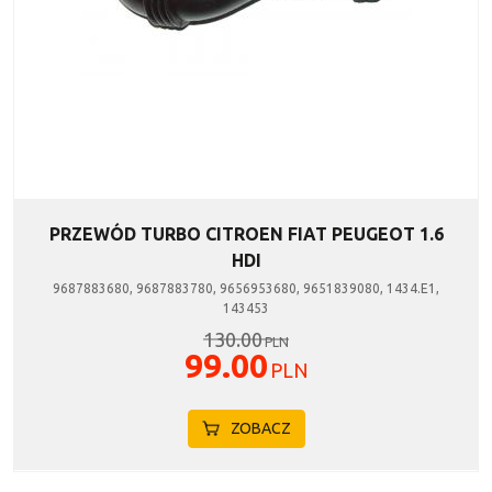
PRZEWÓD TURBO CITROEN FIAT PEUGEOT 1.6
HDI
9687883680, 9687883780, 9656953680, 9651839080, 1434.E1,
143453
130.00
PLN
99.00
PLN
ZOBACZ