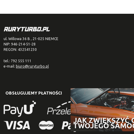
ul. Willowa 36 B , 21-025 NIEMCE
NIP: 946-214-51-28
REGON: 432541230
tel.: 792 555 111
e-mail:
biuro@ruryturbo.pl
OBSŁUGUJEMY PŁATNOŚCI