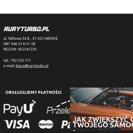
ul. Willowa 36 B , 21-025 NIEMCE
NIP: 946-214-51-28
REGON: 432541230
tel.: 792 555 111
e-mail:
biuro@ruryturbo.pl
OBSŁUGUJEMY PŁATNOŚCI