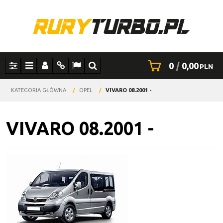
0
|
0,00
PLN
Panel
Menu
Panel
Info
Lang
Szukaj
KATEGORIA GŁÓWNA
/
OPEL
/
VIVARO 08.2001 -
VIVARO 08.2001 -