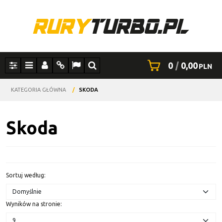
0
|
0,00
PLN
Panel
Menu
Panel
Info
Lang
Szukaj
KATEGORIA GŁÓWNA
/
SKODA
Skoda
Sortuj według
:
Wyników na stronie
: