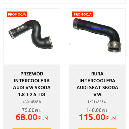
PROMOCJA
PROMOCJA
PRZEWÓD
RURA
INTERCOOLERA
INTERCOOLERA
AUDI VW SKODA
AUDI SEAT SKODA
1.8 T 2.5 TDI
VW
4B0145838
1K0145834L
75.00
140.00
PLN
PLN
68.00
115.00
PLN
PLN