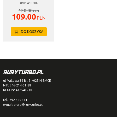
3B0145828G
120.00
PLN
109.00
PLN
DO KOSZYKA
ul. Willowa 36 B , 21-025 NIEMCE
NIP: 946-214-51-28
REGON: 432541230
tel.: 792 555 111
e-mail:
biuro@ruryturbo.pl