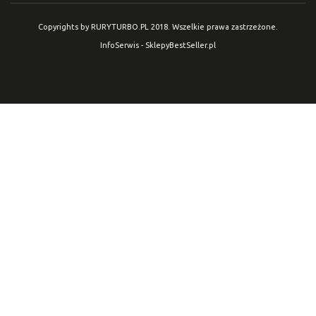
Copyrights by RURYTURBO.PL 2018. Wszelkie prawa zastrzeżone.
InfoSerwis
-
SklepyBestSeller.pl