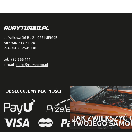
ul. Willowa 36 B , 21-025 NIEMCE
NIP: 946-214-51-28
REGON: 432541230
tel.: 792 555 111
e-mail:
biuro@ruryturbo.pl
OBSŁUGUJEMY PŁATNOŚCI