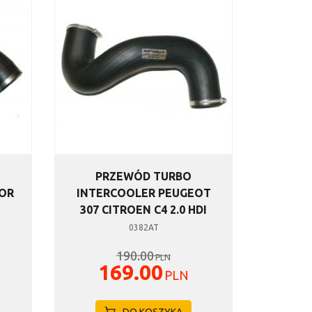
PRZEWÓD TURBO
TOR
INTERCOOLER PEUGEOT
I
307 CITROEN C4 2.0 HDI
0382AT
190.00
PLN
169.00
PLN
DO KOSZYKA