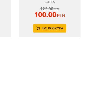
0382LA
125.00
PLN
100.00
PLN
DO KOSZYKA