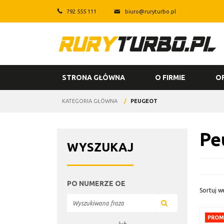
792 555 111
biuro@ruryturbo.pl
STRONA GŁÓWNA
O FIRMIE
O
KATEGORIA GŁÓWNA
/
PEUGEOT
Pe
WYSZUKAJ
PO NUMERZE OE
Sortuj w
PROM