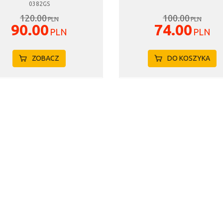
0382GS
120.00
100.00
PLN
PLN
90.00
74.00
PLN
PLN
ZOBACZ
DO KOSZYKA