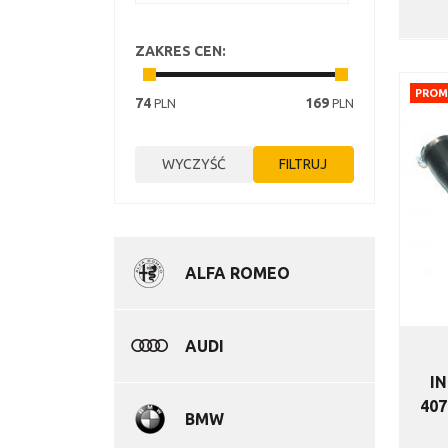
ZAKRES CEN
:
PROM
74
169
PLN
PLN
ALFA ROMEO
AUDI
I
407
BMW