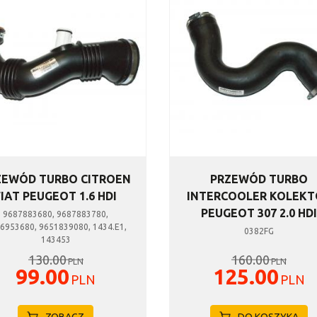
ZEWÓD TURBO CITROEN
PRZEWÓD TURBO
FIAT PEUGEOT 1.6 HDI
INTERCOOLER KOLEK
PEUGEOT 307 2.0 HD
9687883680, 9687883780,
6953680, 9651839080, 1434.E1,
0382FG
143453
130.00
160.00
PLN
PLN
99.00
125.00
PLN
PLN
ZOBACZ
DO KOSZYKA