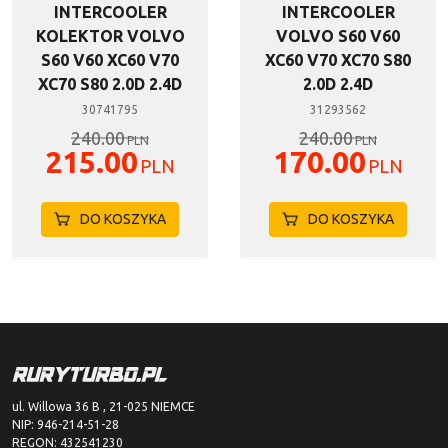
INTERCOOLER
INTERCOOLER
KOLEKTOR VOLVO
VOLVO S60 V60
S60 V60 XC60 V70
XC60 V70 XC70 S80
XC70 S80 2.0D 2.4D
2.0D 2.4D
30741795
31293562
240.00
240.00
PLN
PLN
215.00
170.00
PLN
PLN
DO KOSZYKA
DO KOSZYKA
ul. Willowa 36 B , 21-025 NIEMCE
NIP: 946-214-51-28
REGON: 432541230