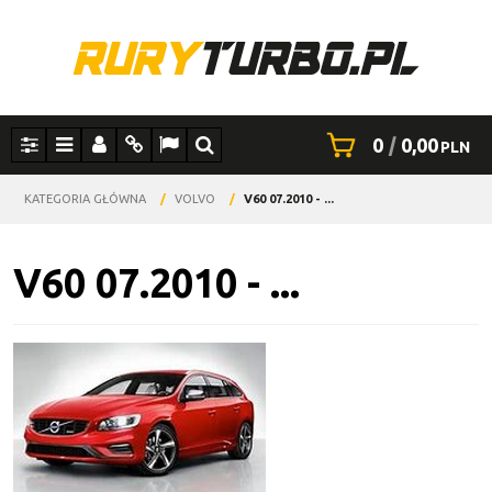
0
|
0,00
PLN
Panel
Menu
Panel
Info
Lang
Szukaj
KATEGORIA GŁÓWNA
/
VOLVO
/
V60 07.2010 - ...
V60 07.2010 - ...