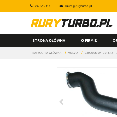
792 555 111
biuro@ruryturbo.pl
STRONA GŁÓWNA
O FIRMIE
O
KATEGORIA GŁÓWNA
/
VOLVO
/
C30 2006.09 - 2013.12
<