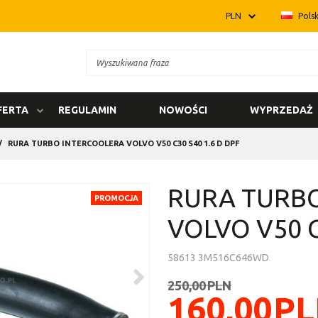
PLN
Polsk
FERTA
REGULAMIN
NOWOŚCI
WYPRZEDAŻ
/
RURA TURBO INTERCOOLERA VOLVO V50 C30 S40 1.6 D DPF
RURA TURB
PROMOCJA
VOLVO V50 C
58613 3M516C646WD
>
250,00
PLN
160,00
PL