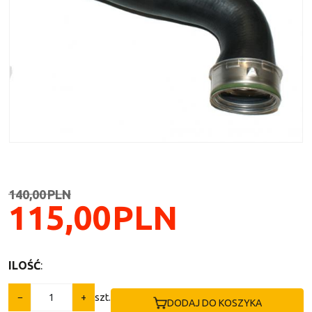
140,00
PLN
115,00
PLN
ILOŚĆ
:
−
+
szt.
DODAJ DO KOSZYKA