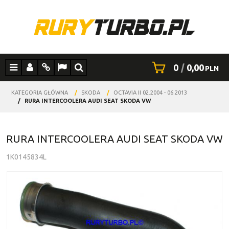
0
|
0,00
PLN
Menu
Panel
Info
Lang
Szukaj
KATEGORIA GŁÓWNA
/
SKODA
/
OCTAVIA II 02.2004 - 06.2013
/
RURA INTERCOOLERA AUDI SEAT SKODA VW
RURA INTERCOOLERA AUDI SEAT SKODA VW
1K0145834L