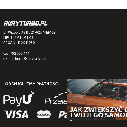
ul. Willowa 36 B , 21-025 NIEMCE
NIP: 946-214-51-28
REGON: 432541230
tel.: 792 555 111
e-mail:
biuro@ruryturbo.pl
OBSŁUGUJEMY PŁATNOŚCI