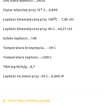
SAE klasa lepkości:…5w20
o
Ciężar właściwy przy 15
C…0,849
0
…
Lepkość kinematyczna przy 100
C
7,85 cSt
Lepkość kinematyczna przy 40 C…44,37 cSt
Indeks lepkości…148
Temperatura krzepnięcia… -39 C
Temperatura zapłonu…>200 C
TBN mg KOH/g…8,7
Lepkość na zimno przy -30 C…6,600 cP
KONTYNUUJ PRZEGLĄDANIE