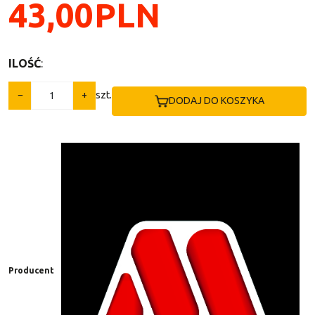
43,00
PLN
ILOŚĆ
:
−
+
szt.
DODAJ DO KOSZYKA
Producent