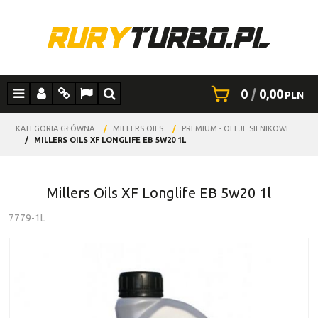
0
|
0,00
PLN
Menu
Panel
Info
Lang
Szukaj
KATEGORIA GŁÓWNA
/
MILLERS OILS
/
PREMIUM - OLEJE SILNIKOWE
/
MILLERS OILS XF LONGLIFE EB 5W20 1L
Millers Oils XF Longlife EB 5w20 1l
7779-1L